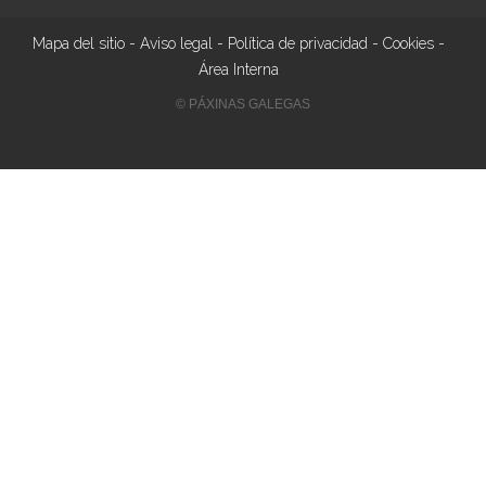
Mapa del sitio
-
Aviso legal
-
Política de privacidad
-
Cookies
-
Área Interna
© PÁXINAS GALEGAS