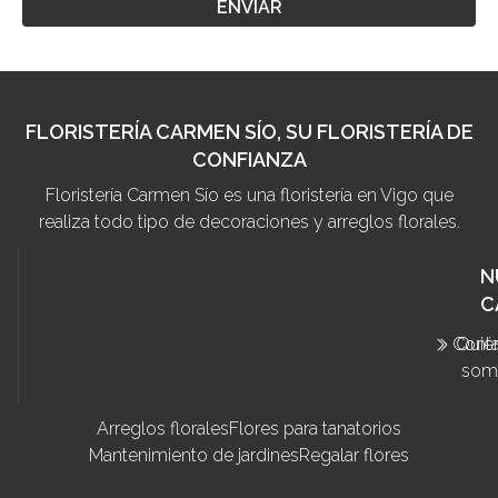
FLORISTERÍA CARMEN SÍO, SU FLORISTERÍA DE
CONFIANZA
Floristería Carmen Sío es una floristería en Vigo que
realiza todo tipo de decoraciones y arreglos florales.
N
C
Cont
Quié
som
Arreglos florales
Flores para tanatorios
Mantenimiento de jardines
Regalar flores