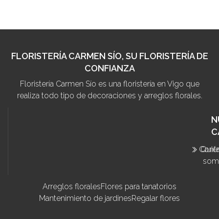
FLORISTERÍA CARMEN SÍO, SU FLORISTERÍA DE
CONFIANZA
Floristería Carmen Sío es una floristería en Vigo que
realiza todo tipo de decoraciones y arreglos florales.
N
C
Cont
Quié
som
Arreglos florales
Flores para tanatorios
Mantenimiento de jardines
Regalar flores