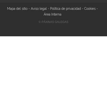
Mapa del sitio
-
Aviso legal
-
Política de privacidad
-
Cookies
-
Área Interna
© PÁXINAS GALEGAS