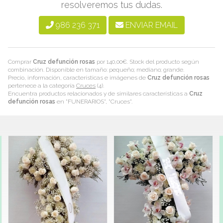
resolveremos tus dudas.
986 236 371
ENVIAR EMAIL
Comprar
Cruz defunción rosas
por
140,00
€
. Stock del producto según
combinación. Disponible en tamaño: pequeño; mediano; grande.
Precio, información, características e imágenes de
Cruz defunción rosas
pertenece a la categoría
Cruces
(4).
Encuentra productos relacionados y de similares características a
Cruz
defunción rosas
en "FUNERARIOS", "Cruces".