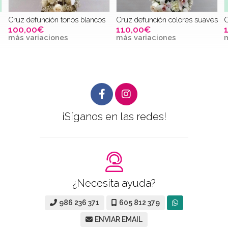
Cruz defunción tonos blancos
Cruz defunción colores suaves
C
100,00€
110,00€
más variaciones
más variaciones
m
¡Síganos en las redes!
¿Necesita ayuda?
986 236 371
605 812 379
ENVIAR EMAIL